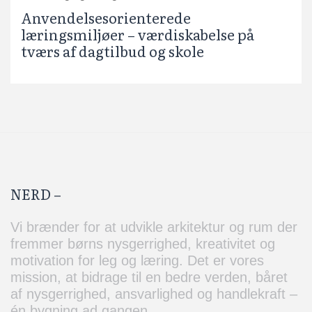
Anvendelsesorienterede
læringsmiljøer – værdiskabelse på
tværs af dagtilbud og skole
NERD –
Vi brænder for at udvikle arkitektur og rum der
fremmer børns nysgerrighed, kreativitet og
motivation for leg og læring. Det er vores
mission, at bidrage til en bedre verden, båret
af nysgerrighed, ansvarlighed og handlekraft –
én bygning ad gangen