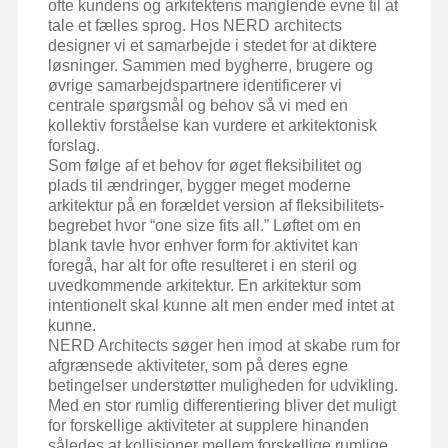
ofte kundens og arkitektens manglende evne til at
tale et fælles sprog. Hos NERD architects
designer vi et samarbejde i stedet for at diktere
løsninger. Sammen med bygherre, brugere og
øvrige samarbejdspartnere identificerer vi
centrale spørgsmål og behov så vi med en
kollektiv forståelse kan vurdere et arkitektonisk
forslag.
Som følge af et behov for øget fleksibilitet og
plads til ændringer, bygger meget moderne
arkitektur på en forældet version af fleksibilitets-
begrebet hvor “one size fits all.” Løftet om en
blank tavle hvor enhver form for aktivitet kan
foregå, har alt for ofte resulteret i en steril og
uvedkommende arkitektur. En arkitektur som
intentionelt skal kunne alt men ender med intet at
kunne.
NERD Architects søger hen imod at skabe rum for
afgrænsede aktiviteter, som på deres egne
betingelser understøtter muligheden for udvikling.
Med en stor rumlig differentiering bliver det muligt
for forskellige aktiviteter at supplere hinanden
således at kollisioner mellem forskellige rumlige